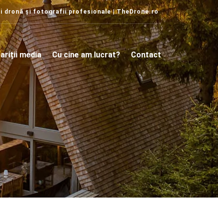
i dronă și fotografii profesionale | TheDrone.ro
ariții media
Cu cine am lucrat?
Contact
i