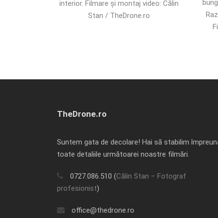
bung
interior. Filmare și montaj video: Călin
Raz
Stan / TheDrone.ro
F
TheDrone.ro
Suntem gata de decolare! Hai să stabilim împreun
toate detaliile următoarei noastre filmări.
0727.086.510 (
Călin Stan – Fotograf
profesionist
)
office@thedrone.ro