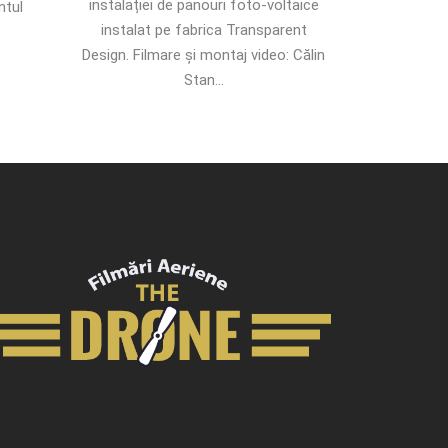
instalației de panouri foto-voltaice
ntul
instalat pe fabrica Transparent
Design. Filmare și montaj video: Călin
Stan...