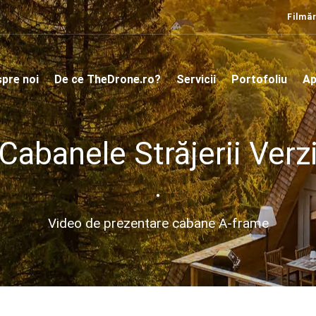
Filmăr
pre noi
De ce TheDrone.ro?
Servicii
Portofoliu
Ap
Cabanele Străjerii Verz
•
Video de prezentare cabane A-frame