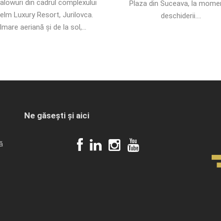
alowuri din cadrul complexului
Plaza din Suceava, la mome
elm Luxury Resort, Jurilovca.
deschiderii....
ilmare aeriană și de la sol,...
Ne găsești și aici
ă