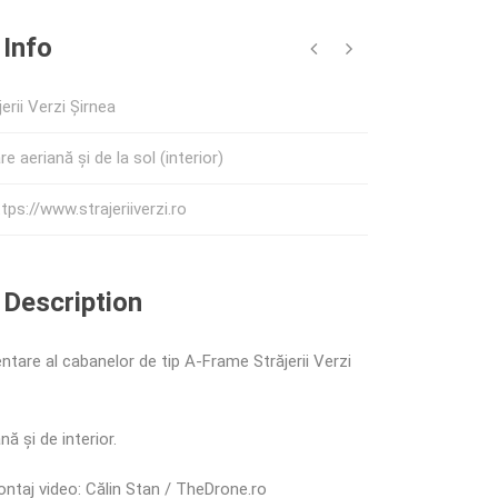
 Info
jerii Verzi Șirnea
re aeriană și de la sol (interior)
tps://www.strajeriiverzi.ro
 Description
entare al cabanelor de tip A-Frame Străjerii Verzi
nă și de interior.
ontaj video: Călin Stan / TheDrone.ro