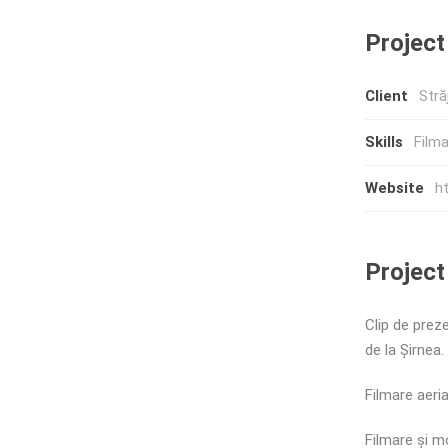
Project
Client
Stră
Skills
Filma
Website
ht
Project
Clip de prez
de la Șirnea.
Filmare aeria
Filmare și m