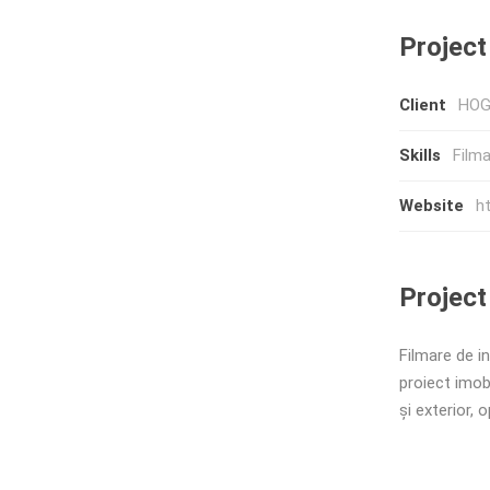
Project
Client
HOG
Skills
Film
Website
h
Project
Filmare de in
proiect imob
și exterior, 