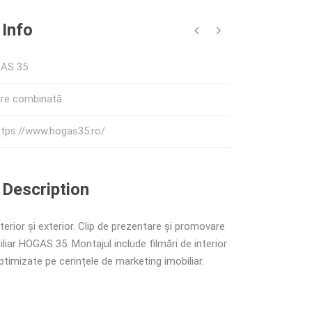
 Info
AS 35
are combinată
ttps://www.hogas35.ro/
 Description
terior și exterior. Clip de prezentare și promovare
iliar HOGAS 35. Montajul include filmări de interior
optimizate pe cerințele de marketing imobiliar.