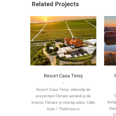
Related Projects
Resort Casa Timiș
•
Resort Casa Timiș: videoclip de
C
prezentare Filmare aeriană și de
bung
interior. Filmare și montaj video: Călin
Raz
Stan / TheDrone.ro
F