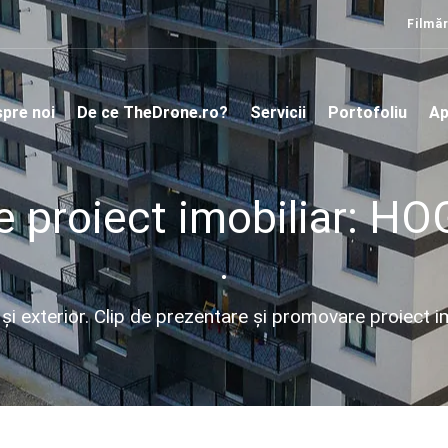
Filmăr
pre noi
De ce TheDrone.ro?
Servicii
Portofoliu
Ap
e proiect imobiliar: H
•
r și exterior. Clip de prezentare și promovare proiect 