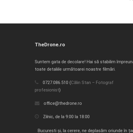
TheDrone.ro
Suntem gata de decolare! Hai să stabilim împreun
toate detaliile următoarei noastre filmări.
0727.086.510 (
Călin Stan – Fotograf
profesionist
)
office@thedrone.ro
Zilnic, de la 9:00 la 18:00
Bucuresti și, la cerere, ne deplasăm oriunde în ța