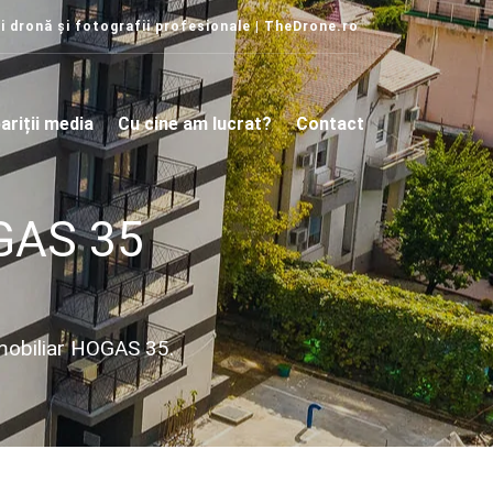
i dronă și fotografii profesionale | TheDrone.ro
ariții media
Cu cine am lucrat?
Contact
OGAS 35
imobiliar HOGAS 35.