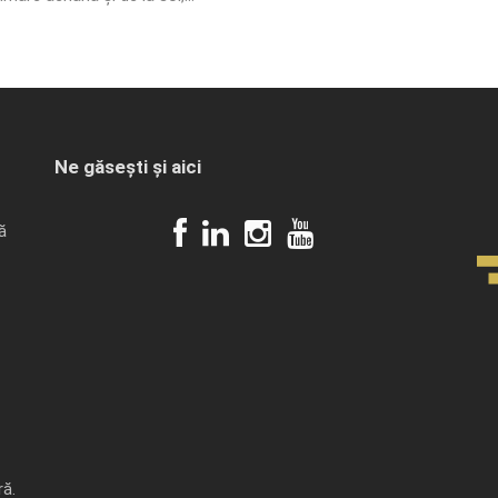
Ne găsești și aici
ă
ră.