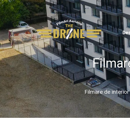
Des
Filmar
Filmare de interio