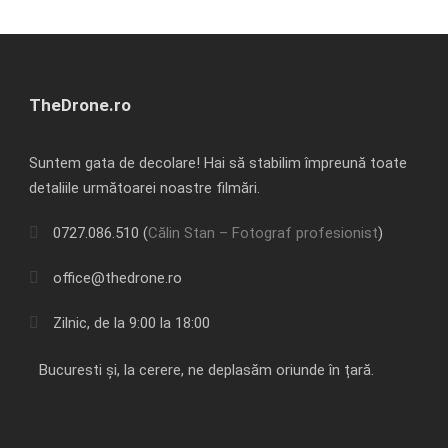
TheDrone.ro
Suntem gata de decolare! Hai să stabilim împreună toate
detaliile următoarei noastre filmări.
0727.086.510 (
Călin Stan – Fotograf profesionist
)
office@thedrone.ro
Zilnic, de la 9:00 la 18:00
Bucuresti și, la cerere, ne deplasăm oriunde în țară.