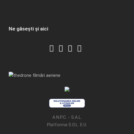
Ne găsești și aici
A.N.P.C. - S.A.L.
Platforma S.O.L. E.U.